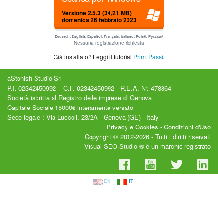
Versione 2.5.3 (34,21 MB)
domenica 26 febbraio 2023
Deutsch, English, Español, Français, Italiano, Polski, Русский
Nessuna registrazione richiesta
Già installato? Leggi il tutorial
Primi Passi
.
aStonish Studio Srl
P.I. 02342450992 – C.F. 02342450992 - R.E.A. Nr. 478864
Società iscritta al Registro delle imprese di Genova
Capitale Sociale 15000€ interamente versato
Sede legale : Via Luccoli, 23/2A - Genova (GE) - Italy
Privacy e Cookies
-
Condizioni d'Uso
Copyright © 2012-2026 - Tutti i diritti riservati
Visual SEO Studio ® è un marchio registrato
EN
IT