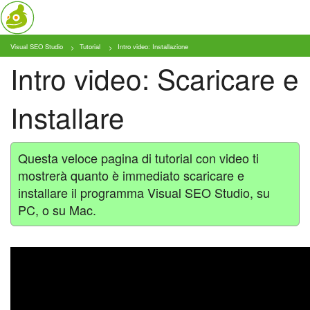
Visual SEO Studio
Tutorial
Intro video: Installazione
Cosa e Chi
Intro video: Scaricare e
Prodotto
Installare
Tariffe
Tutorial
Questa veloce pagina di tutorial con video ti
mostrerà quanto è immediato scaricare e
Blog
installare il programma Visual SEO Studio, su
PC, o su Mac.
Download