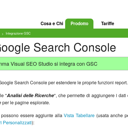
Cosa e Chi
Prodotto
Tariffe
Integrazione GSC
Google Search Console
amma Visual SEO Studio si integra con GSC
 Google Search Console per estendere le proprie funzioni report.
le "
Analisi delle Ricerche
", che permette di aggiungere i dati 
e
per le pagine esplorate.
e possono essere aggiunte alla
Vista Tabellare
(usata anche p
tri Personalizzati
):