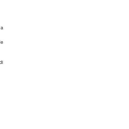
 a
le
di