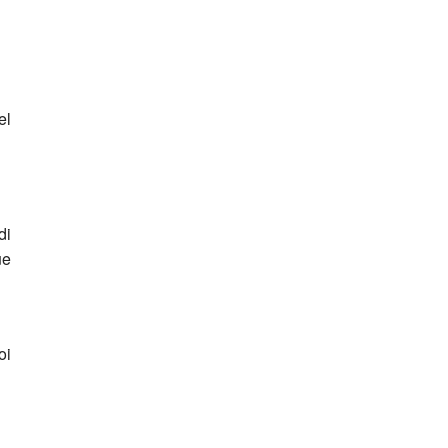
el
di
ue
oi