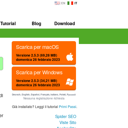
EN
IT
Tutorial
Blog
Download
Scarica per macOS
Versione 2.5.3 (69,28 MB)
domenica 26 febbraio 2023
Scarica per Windows
Versione 2.5.3 (34,21 MB)
domenica 26 febbraio 2023
di
Deutsch, English, Español, Français, Italiano, Polski, Русский
Nessuna registrazione richiesta
Già installato? Leggi il tutorial
Primi Passi
.
er
Spider SEO
Viste Sito