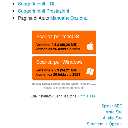
Suggerimenti URL
Suggerimenti Prestazioni
Pagina di Aiuto
Manuale: Opzioni
.
Scarica per macOS
Versione 2.5.3 (69,28 MB)
domenica 26 febbraio 2023
Scarica per Windows
Versione 2.5.3 (34,21 MB)
domenica 26 febbraio 2023
Deutsch, English, Español, Français, Italiano, Polski, Русский
Nessuna registrazione richiesta
Già installato? Leggi il tutorial
Primi Passi
.
Spider SEO
Viste Sito
Analisi Sito
Strumenti e Opzioni