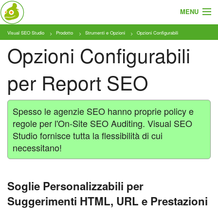
MENU
Visual SEO Studio
Prodotto
Strumenti e Opzioni
Opzioni Configurabili
Cosa e Chi
Opzioni Configurabili
Prodotto
per Report SEO
Tariffe
Tutorial
Spesso le agenzie SEO hanno proprie policy e
regole per l'On-Site SEO Auditing. Visual SEO
Blog
Studio fornisce tutta la flessibilità di cui
necessitano!
Download
Soglie Personalizzabili per
Suggerimenti HTML, URL e Prestazioni