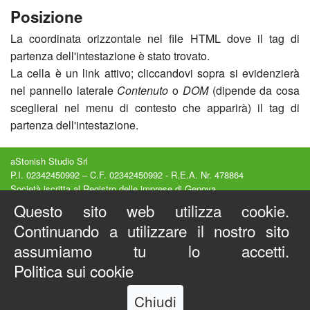
Posizione
La coordinata orizzontale nel file HTML dove il tag di
partenza dell'intestazione è stato trovato.
La cella è un link attivo; cliccandovi sopra si evidenzierà
nel pannello laterale
Contenuto
o
DOM
(dipende da cosa
sceglierai nel menu di contesto che apparirà) il tag di
partenza dell'intestazione.
aStonish Studio Srl
P.I. 02342450992 – C.F. 02342450992 - R.E.A. Nr. 478864
Società iscritta al Registro delle imprese di Genova
Capitale Sociale 15000€ interamente versato
Questo sito web utilizza cookie.
Sede legale : Via Luccoli, 23/2A - Genova (GE) - Italy
Continuando a utilizzare il nostro sito
Privacy e Cookies
-
Condizioni d'Uso
Copyright © 2012-2026 - Tutti i diritti riservati
assumiamo tu lo accetti.
Visual SEO Studio ® è un marchio registrato
Politica sui cookie
Chiudi
EN
IT