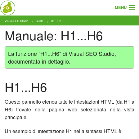
MENU
Visual SEO Studio
Guide
H1...H6
Cosa e Chi
Manuale: H1...H6
Prodotto
Tariffe
La funzione "H1...H6" di Visual SEO Studio,
documentata in dettaglio.
Tutorial
Blog
H1...H6
Download
Questo pannello elenca tutte le intestazioni HTML (da H1 a
H6) trovate nella pagina web selezionata nella vista
principale.
Un esempio di intestazione H1 nella sintassi HTML è: