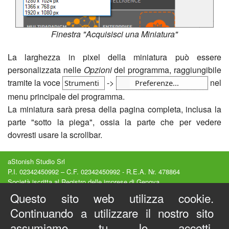
Finestra "Acquisisci una Miniatura"
La larghezza in pixel della miniatura può essere
personalizzata nelle
Opzioni
del programma, raggiungibile
tramite la voce
->
nel
Strumenti
Preferenze...
menu principale del programma.
La miniatura sarà presa della pagina completa, inclusa la
parte "sotto la piega", ossia la parte che per vedere
dovresti usare la scrollbar.
aStonish Studio Srl
P.I. 02342450992 – C.F. 02342450992 - R.E.A. Nr. 478864
Società iscritta al Registro delle imprese di Genova
Capitale Sociale 15000€ interamente versato
Questo sito web utilizza cookie.
Sede legale : Via Luccoli, 23/2A - Genova (GE) - Italy
Continuando a utilizzare il nostro sito
Privacy e Cookies
-
Condizioni d'Uso
Copyright © 2012-2026 - Tutti i diritti riservati
assumiamo tu lo accetti.