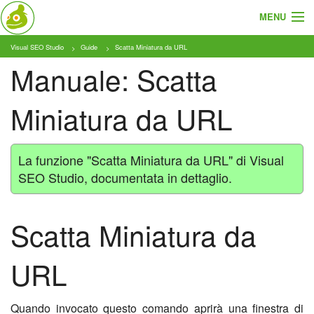
MENU
Visual SEO Studio
Guide
Scatta Miniatura da URL
Cosa e Chi
Manuale: Scatta
Prodotto
Miniatura da URL
Tariffe
Tutorial
La funzione "Scatta Miniatura da URL" di Visual
SEO Studio, documentata in dettaglio.
Blog
Download
Scatta Miniatura da
URL
Quando invocato questo comando aprirà una finestra di